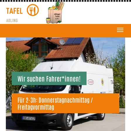
Wir suchen Fahrer*innen!
Previous
Next
Für 2-3h: Donnerstagnachmittag /
Freitagvormittag